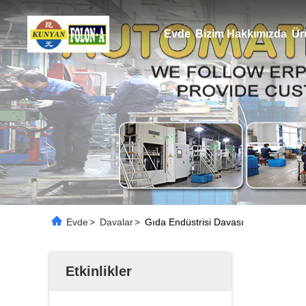
Evde
Bizim Hakkımızda
Ür
Evde
>
Davalar
>
Gıda Endüstrisi Davası
Etkinlikler