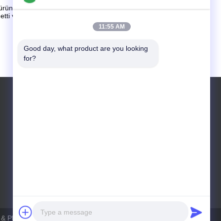
, ürünlerin işleme sırasında kirlenmemiş kalmasını
 ve bizimle işbirliğini sürdürüyor.
11:55 AM
Good day, what product are you looking 
for?
E-posta: sales@folonaseal.com
& Plastic Technology Co.,Ltd . Tüm Hakları saklıdır.