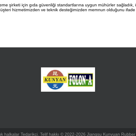
leme şirketi için gıda güvenliği standartlarına uygun mühürler sağladık
üşteri hizmetimizden ve teknik desteğimizden memnun olduğunu ifade etti
çuk halkalar Tedarikçi. Telif hakkı © 2022-2026 Jiangsu Kunyuan Rubber 