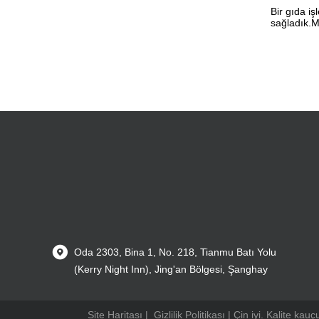
Bir gıda iş
sağladık.M
Oda 2303, Bina 1, No. 218, Tianmu Batı Yolu
(Kerry Night Inn), Jing'an Bölgesi, Şanghay
Site Haritası
|
Gizlilik Politikası
| Çin iyi. Kalite kau