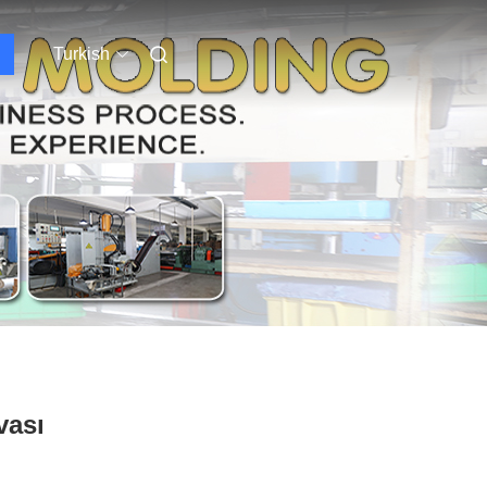
Turkish
vası