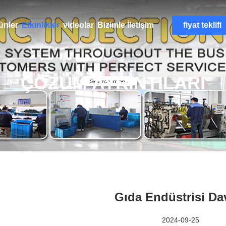
ünler
Etkinlikler
videolar
Bizimle İletişim
fiyat teklifi
ÇÖZÜM AYRINTILARI
Gıda Endüstrisi Da
2024-09-25