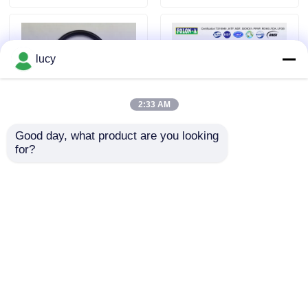
lucy
2:33 AM
Good day, what product are you looking 
for?
NBR O Halkalarının çok
FKM O Standard AS568
yönlülüğünü keşfedin
BS1516 ile halkalar
Talep Gönder
Talep Gönder
Ana sayfa
Ürünler
Ana sayfa
Hakkımızda
Bize ulaşın
Desktop Site
Site Haritası
Gizlilik Politikası
VİDEOLAR