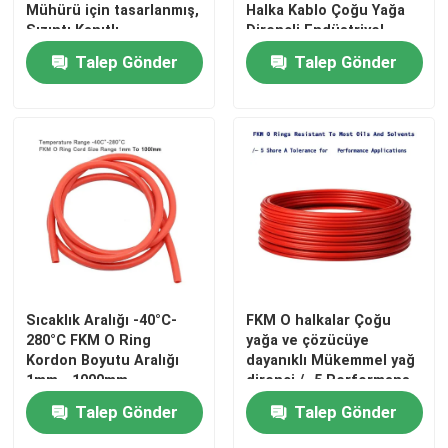
Mühürü için tasarlanmış,
Halka Kablo Çoğu Yağa
Sızıntı Kanıtlı
Dirençli Endüstriyel
Performansı ve Uzun
Makine Dikişinde
Talep Gönder
Talep Gönder
Süren Dayanıklılığı
Kullanılan Solventler
Sağlayan
Sıcaklık Aralığı -40°C-
FKM O halkalar Çoğu
280°C FKM O Ring
yağa ve çözücüye
Kordon Boyutu Aralığı
dayanıklı Mükemmel yağ
1mm - 1000mm
direnci /- 5 Performans
uygulamaları için
Talep Gönder
Talep Gönder
Tolerans