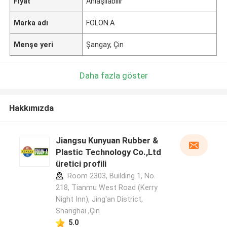
Fiyat
Anlaşılabilir
Marka adı
FOLON.A
Menşe yeri
Şangay, Çin
Daha fazla göster
Hakkımızda
Jiangsu Kunyuan Rubber &
Plastic Technology Co.,Ltd
üretici profili
Room 2303, Building 1, No.
218, Tianmu West Road (Kerry
Night Inn), Jing'an District,
Shanghai ,Çin
5.0