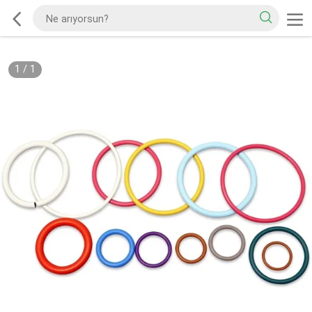
1
/
1