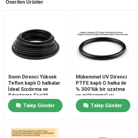
Önerilen Ürünler
Sıvım Direnci Yüksek
Mükemmel UV Direnci
Teflon kaplı O halkalar
PTFE kaplı O halka ile
İdeal Sızdırma ve
% 300'lük bir uzatma
Sıkıştırma Çeşitli
ve mükemmel ısı
Ana sayfa
Endüstriler Kalıcı
direnci zor ortamlar
Talep Gönder
Talep Gönder
Kimyasal Direnci
için idealdir
Ürünler
VİDEOLAR