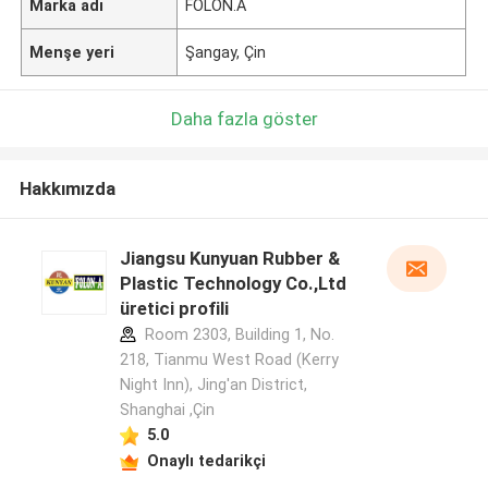
Marka adı
FOLON.A
Menşe yeri
Şangay, Çin
Daha fazla göster
Hakkımızda
Jiangsu Kunyuan Rubber &
Plastic Technology Co.,Ltd
üretici profili
Room 2303, Building 1, No.
218, Tianmu West Road (Kerry
Night Inn), Jing'an District,
Shanghai ,Çin
5.0
Onaylı tedarikçi