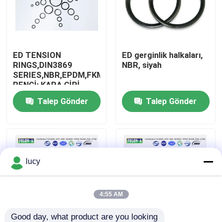
Hakkımızda
ED TENSION
ED gerginlik halkaları,
Fabrika turu
RINGS,DIN3869
NBR, siyah
SERIES,NBR,EPDM,FKM;
RENGİ: KARA,ÇİRİ
Kalite kontrol
Talep Gönder
Talep Gönder
Bize ulaşın
Haberler
lucy
Tüm servis talepleri
4:55 AM
kauçuk halkalar
Good day, what product are you looking 