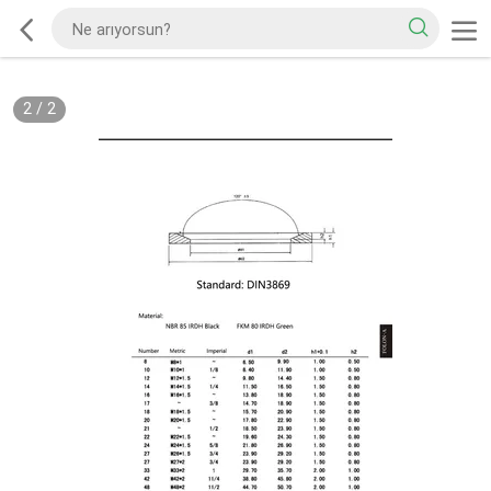
2
/
2