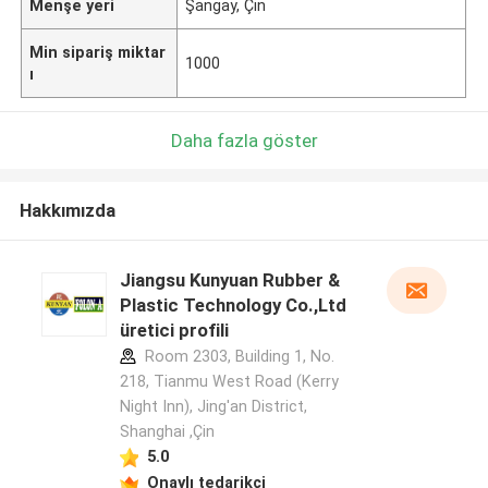
Menşe yeri
Şangay, Çin
Min sipariş miktar
1000
ı
Daha fazla göster
Hakkımızda
Jiangsu Kunyuan Rubber &
Plastic Technology Co.,Ltd
üretici profili
Room 2303, Building 1, No.
218, Tianmu West Road (Kerry
Night Inn), Jing'an District,
Shanghai ,Çin
5.0
Onaylı tedarikçi