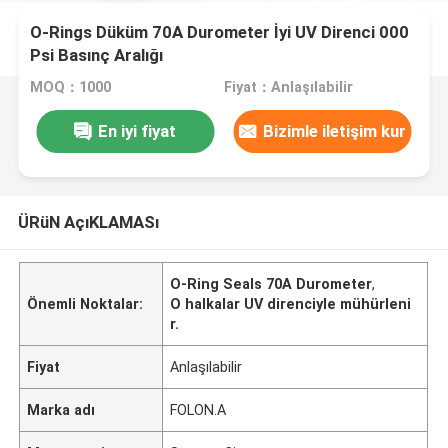
O-Rings Düküm 70A Durometer İyi UV Direnci 000
Psi Basınç Aralığı
MOQ：1000
Fiyat：Anlaşılabilir
En iyi fiyat
Bizimle iletişim kur
ÜRüN AçıKLAMASı
O-Ring Seals 70A Durometer
,
Önemli Noktalar:
O halkalar UV direnciyle mühürleni
r.
Fiyat
Anlaşılabilir
Marka adı
FOLON.A