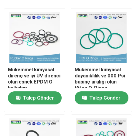
Mükemmel kimyasal
Mükemmel kimyasal
direnç ve iyi UV direnci
dayanıklılık ve 000 Psi
olan esnek EPDM O
basınç aralığı olan
halkaları
Viton O-Rings
Ana sayfa
Talep Gönder
Talep Gönder
Ürünler
VİDEOLAR