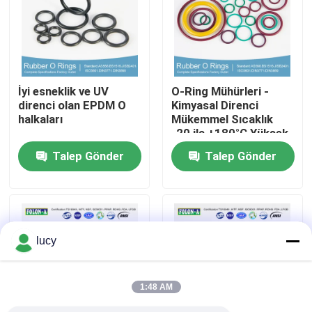
Hakkımızda
Fabrika turu
İyi esneklik ve UV
O-Ring Mühürleri -
direnci olan EPDM O
Kimyasal Direnci
halkaları
Mükemmel Sıcaklık
Kalite kontrol
-20 ila +180°C Yüksek
Uzunluk
Talep Gönder
Talep Gönder
Bize ulaşın
Haberler
lucy
Tüm servis talepleri
1:48 AM
kauçuk halkalar