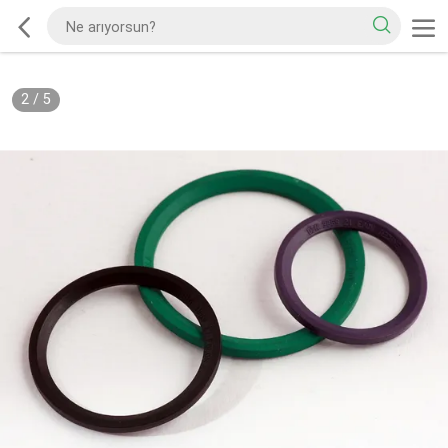
2
/
5