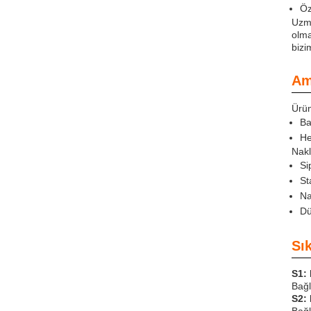
Öz
Uzma
olma
bizi
Am
Ürün
Ba
He
Nakl
Si
St
Na
Dü
Sı
S1:
Bağl
S2: 