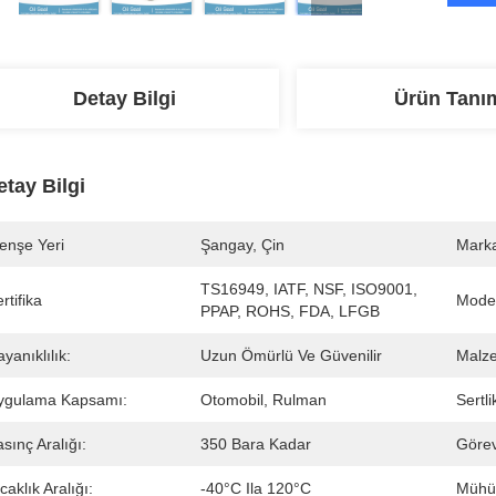
Detay Bilgi
Ürün Tanı
etay Bilgi
enşe Yeri
Şangay, Çin
Marka
TS16949, IATF, NSF, ISO9001, 
rtifika
Mode
PPAP, ROHS, FDA, LFGB
yanıklılık:
Uzun Ömürlü Ve Güvenilir
Malz
ygulama Kapsamı:
Otomobil, Rulman
Sertli
sınç Aralığı:
350 Bara Kadar
Görev
caklık Aralığı:
-40°C Ila 120°C
Mühür