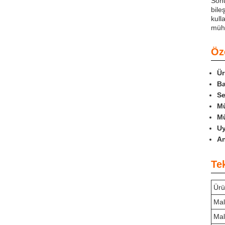
Sonu
bile
kull
mühü
Öze
Ür
Ba
Se
Mü
Mü
Uy
An
Te
Ürü
Ma
Mal