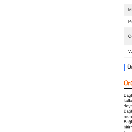
M
Pa
Ö
V
Ü
Ür
Bağl
kull
daya
Bağl
mont
Bağl
biti