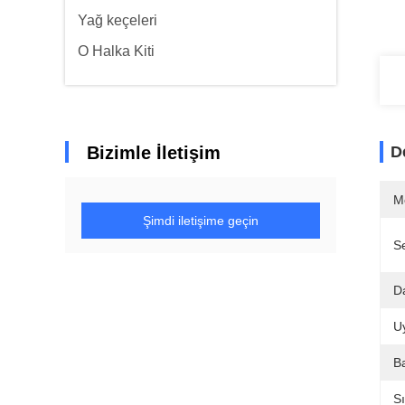
Yağ keçeleri
O Halka Kiti
Bizimle İletişim
D
M
Şimdi iletişime geçin
Se
Da
U
Ba
Sı