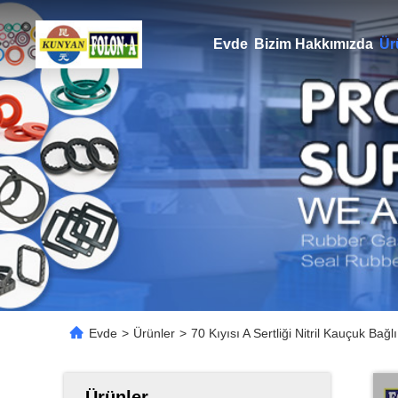
Evde
Bizim Hakkımızda
Ür
Evde
>
Ürünler
>
70 Kıyısı A Sertliği Nitril Kauçuk Bağ
Ürünler