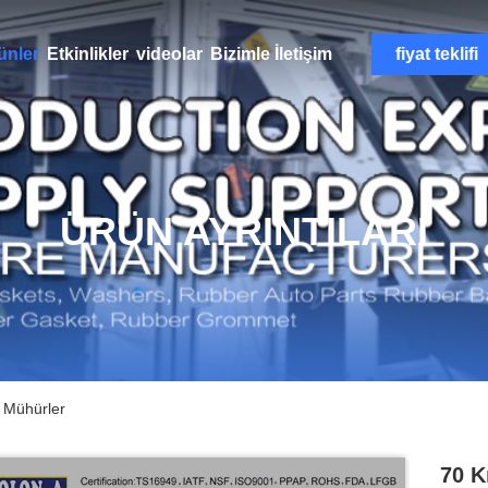
ünler
Etkinlikler
videolar
Bizimle İletişim
fiyat teklifi
ÜRÜN AYRINTILARI
lı Mühürler
70 K