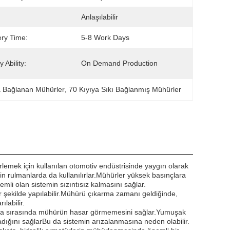
Anlaşılabilir
ery Time:
5-8 Work Days
 Ability:
On Demand Production
a Bağlanan Mühürler
, 
70 Kıyıya Sıkı Bağlanmış Mühürler
ürlemek için kullanılan otomotiv endüstrisinde yaygın olarak
in rulmanlarda da kullanılırlar.Mühürler yüksek basınçlara
mli olan sistemin sızıntısız kalmasını sağlar.
ir şekilde yapılabilir.Mühürü çıkarma zamanı geldiğinde,
labilir.
rma sırasında mühürün hasar görmemesini sağlar.Yumuşak
adığını sağlarBu da sistemin arızalanmasına neden olabilir.