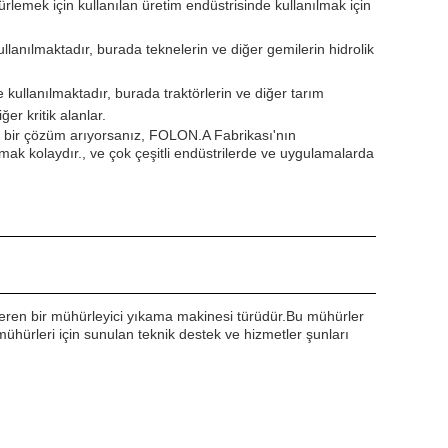
rlemek için kullanılan üretim endüstrisinde kullanılmak için
llanılmaktadır, burada teknelerin ve diğer gemilerin hidrolik
 kullanılmaktadır, burada traktörlerin ve diğer tarım
er kritik alanlar.
lü bir çözüm arıyorsanız, FOLON.A Fabrikası'nın
k kolaydır., ve çok çeşitli endüstrilerde ve uygulamalarda
çeren bir mühürleyici yıkama makinesi türüdür.Bu mühürler
 mühürleri için sunulan teknik destek ve hizmetler şunları