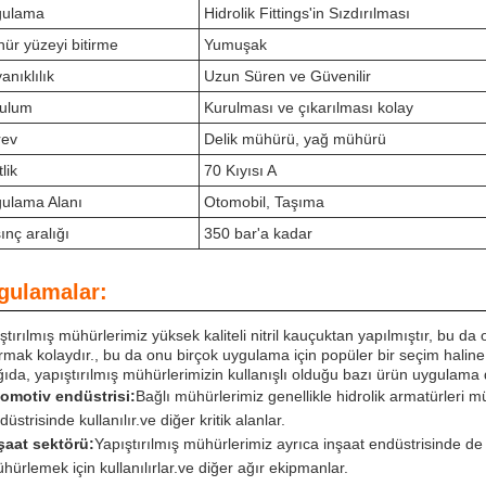
gulama
Hidrolik Fittings'in Sızdırılması
ür yüzeyi bitirme
Yumuşak
anıklılık
Uzun Süren ve Güvenilir
ulum
Kurulması ve çıkarılması kolay
rev
Delik mühürü, yağ mühürü
lik
70 Kıyısı A
ulama Alanı
Otomobil, Taşıma
ınç aralığı
350 bar'a kadar
gulamalar:
ştırılmış mühürlerimiz yüksek kaliteli nitril kauçuktan yapılmıştır, bu 
rmak kolaydır., bu da onu birçok uygulama için popüler bir seçim haline 
ıda, yapıştırılmış mühürlerimizin kullanışlı olduğu bazı ürün uygulama
omotiv endüstrisi:
Bağlı mühürlerimiz genellikle hidrolik armatürleri m
düstrisinde kullanılır.ve diğer kritik alanlar.
şaat sektörü:
Yapıştırılmış mühürlerimiz ayrıca inşaat endüstrisinde de 
hürlemek için kullanılırlar.ve diğer ağır ekipmanlar.