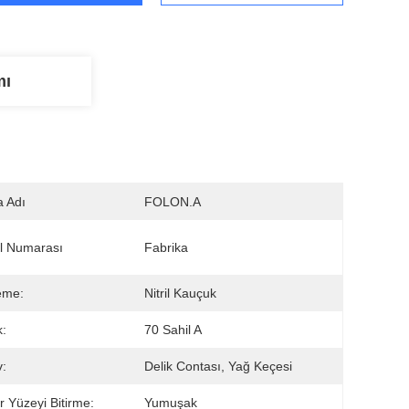
mı
 Adı
FOLON.A
l Numarası
Fabrika
eme:
Nitril Kauçuk
k:
70 Sahil A
:
Delik Contası, Yağ Keçesi
 Yüzeyi Bitirme:
Yumuşak