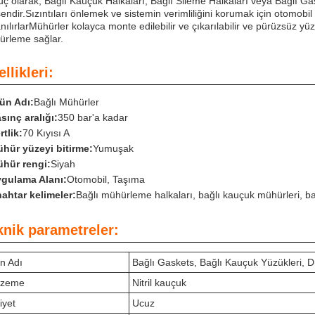
ç olarak, Bağlı Kauçuk Halkaları, Bağlı Sileme Halkaları veya Bağlı Ga
şendir.Sızıntıları önlemek ve sistemin verimliliğini korumak için otomob
anılırlarMühürler kolayca monte edilebilir ve çıkarılabilir ve pürüzsüz y
rleme sağlar.
llikleri:
ün Adı:
Bağlı Mühürler
sınç aralığı:
350 bar'a kadar
rtlik:
70 Kıyısı A
hür yüzeyi bitirme:
Yumuşak
hür rengi:
Siyah
gulama Alanı:
Otomobil, Taşıma
ahtar kelimeler:
Bağlı mühürleme halkaları, bağlı kauçuk mühürleri, ba
knik parametreler:
n Adı
Bağlı Gaskets, Bağlı Kauçuk Yüzükleri, 
lzeme
Nitril kauçuk
iyet
Ucuz