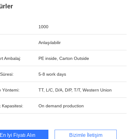
rler
1000
Anlaşılabilir
rt Ambalaj:
PE inside, Carton Outside
Süresi:
5-8 work days
 Yöntemi:
TT, L/C, D/A, D/P, T/T, Western Union
 Kapasitesi:
On demand production
En İyi Fiyatı Alın
Bizimle İletişim