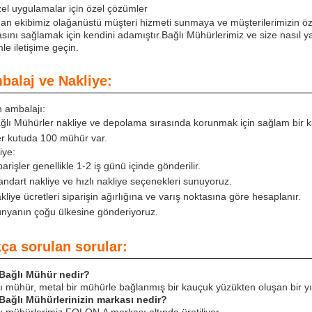
el uygulamalar için özel çözümler
n ekibimiz olağanüstü müşteri hizmeti sunmaya ve müşterilerimizin ö
sını sağlamak için kendini adamıştır.Bağlı Mühürlerimiz ve size nasıl y
mle iletişime geçin.
balaj ve Nakliye:
 ambalajı:
ğlı Mühürler nakliye ve depolama sırasında korunmak için sağlam bir ka
r kutuda 100 mühür var.
iye:
parişler genellikle 1-2 iş günü içinde gönderilir.
andart nakliye ve hızlı nakliye seçenekleri sunuyoruz.
kliye ücretleri siparişin ağırlığına ve varış noktasına göre hesaplanır.
nyanın çoğu ülkesine gönderiyoruz.
kça sorulan sorular:
 Bağlı Mühür nedir?
ı mühür, metal bir mühürle bağlanmış bir kauçuk yüzükten oluşan bir y
Bağlı Mühürlerinizin markası nedir?