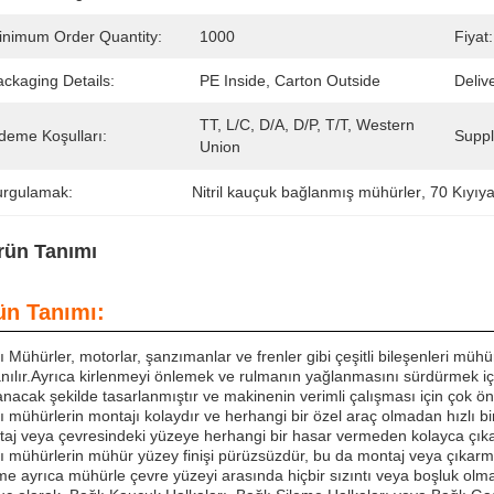
inimum Order Quantity:
1000
Fiyat:
ckaging Details:
PE Inside, Carton Outside
Deliv
TT, L/C, D/A, D/P, T/T, Western 
deme Koşulları:
Supply
Union
urgulamak:
Nitril kauçuk bağlanmış mühürler
, 
70 Kıyıy
rün Tanımı
ün Tanımı:
ı Mühürler, motorlar, şanzımanlar ve frenler gibi çeşitli bileşenleri müh
anılır.Ayrıca kirlenmeyi önlemek ve rulmanın yağlanmasını sürdürmek iç
nacak şekilde tasarlanmıştır ve makinenin verimli çalışması için çok öne
ı mühürlerin montajı kolaydır ve herhangi bir özel araç olmadan hızlı b
aj veya çevresindeki yüzeye herhangi bir hasar vermeden kolayca çıkarı
ı mühürlerin mühür yüzey finişi pürüzsüzdür, bu da montaj veya çıka
rme ayrıca mühürle çevre yüzeyi arasında hiçbir sızıntı veya boşluk olm