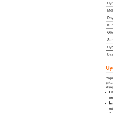
Uy
Müh
Day
Kur
Gö
Sert
Uyg
Bas
Uy
Yapı
çıka
Aşağ
Ot
en
İn
mü