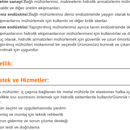
etim sanayi:
Bağlı mühürlerimiz, makinelerin hidrolik armatürlerini mühü
ealdir.ve diğer üretim ekipmanları.
niz endüstrisi:
Bağlı mühürlerimiz deniz endüstrisinde yaygın olarak ku
ipmanlarını mühürlemek için kullanılır.ve diğer kritik alanlar.
rım endüstrisi:
Yapıştırılmış mühürlerimiz ayrıca tarım endüstrisinde de
ipmanlarının hidrolik ekipmanlarının mühürlenmesi için kullanılırlar.ve diğ
ç olarak, hidrolik armatürleri mühürlemek için güvenilir ve uzun ömür
ştırılmış mühürleri mükemmel bir seçimdir.Ürünümüzü kurmak ve çıkarma
anılmak için uygundur.
llik:
stek ve Hizmetler:
ı mühürler, iç çapına bağlanan bir metal mühürle bir elastomer halka i
llikle sıvı sızıntısını önlemek için hidrolik sistemlerde kullanılırGümrük
r:
ün seçimi ve uygulamasında yardım
ntaj ve montaj için teknik rehberlik
run giderme ve sorun çözme desteği
ün testi ve doğrulama