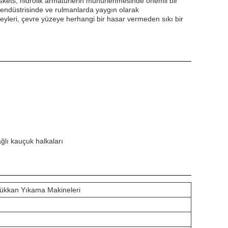
skets, hidrolik armatürlerin mühürlenmesinde önemli bir
il endüstrisinde ve rulmanlarda yaygın olarak
üzeyleri, çevre yüzeye herhangi bir hasar vermeden sıkı bir
ğlı kauçuk halkaları
Dükkan Yıkama Makineleri