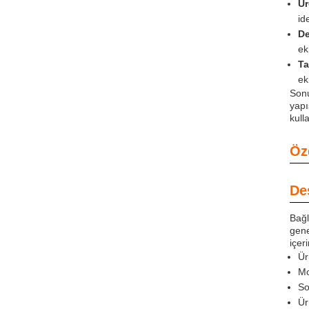
Ür
id
De
ek
Ta
ek
Sonu
yapı
kull
Öze
De
Bağl
gene
içeri
Ür
Mo
So
Ür