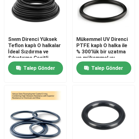
Sıvım Direnci Yüksek
Mükemmel UV Direnci
Teflon kaplı O halkalar
PTFE kaplı O halka ile
İdeal Sızdırma ve
% 300'lük bir uzatma
Sıkıştırma Çeşitli
ve mükemmel ısı
Endüstriler Kalıcı
direnci zor ortamlar
Talep Gönder
Talep Gönder
Kimyasal Direnci
için idealdir
Ana sayfa
Ürünler
VİDEOLAR