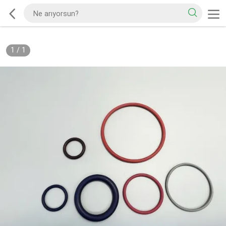
1
/
1