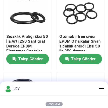
Sıcaklık Aralığı Eksi 50
Otomobil fren sıvısı
İla Artı 250 Santigrat
EPDM O halkalar Siyah
Derece EPDM
sıcaklık aralığı Eksi 50
Elastomer Contalar
ila 250 derece
İdeal Otomotiv Üretim
Mekanik sistemler için
Talep Gönder
Talep Gönder
Uygulamaları Dayanıklı
mühürleme elemanları
Sızdırmazlık Çözümleri
Ana sayfa
lucy
Ürünler
2:20 AM
VİDEOLAR