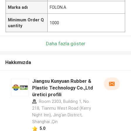
Marka adı
FOLON.A
Minimum Order Q
1000
uantity
Daha fazla göster
Hakkımızda
Jiangsu Kunyuan Rubber &
Plastic Technology Co.,Ltd
üretici profili
Room 2303, Building 1, No.
218, Tianmu West Road (Kerry
Night Inn), Jing'an District,
Shanghai ,Çin
5.0