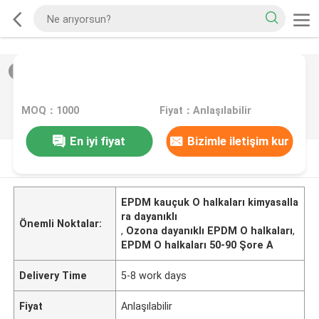
2
/
0
MOQ：1000
Fiyat：Anlaşılabilir
En iyi fiyat
Bizimle iletişim kur
ÜRüN AçıKLAMASı
EPDM kauçuk O halkaları kimyasalla
ra dayanıklı
Önemli Noktalar:
,
Ozona dayanıklı EPDM O halkaları
,
EPDM O halkaları 50-90 Şore A
Delivery Time
5-8 work days
Fiyat
Anlaşılabilir