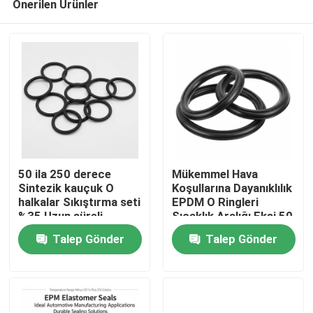
Önerilen Ürünler
50 ila 250 derece
Mükemmel Hava
Sintezik kauçuk O
Koşullarına Dayanıklılık
halkalar Sıkıştırma seti
EPDM O Ringleri
%35 Uzun süreli
Sıcaklık Aralığı Eksi 50
mühürleme için
ila 250 Santigrat
Talep Gönder
Talep Gönder
tasarlanmıştır
Derece, Üstün Aşınma
Direnci ile