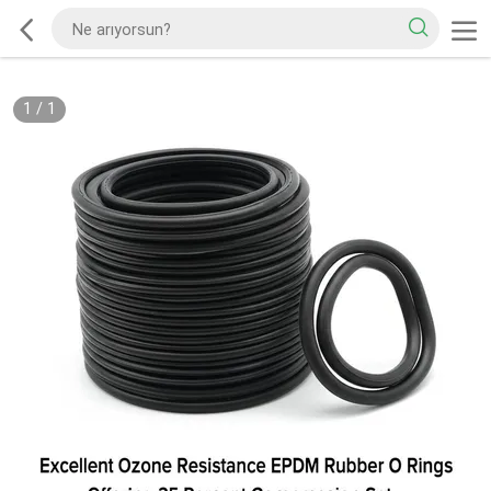
1
/
1