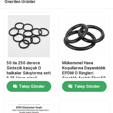
Önerilen Ürünler
50 ila 250 derece
Mükemmel Hava
Sintezik kauçuk O
Koşullarına Dayanıklılık
halkalar Sıkıştırma seti
EPDM O Ringleri
%35 Uzun süreli
Sıcaklık Aralığı Eksi 50
Ana sayfa
mühürleme için
ila 250 Santigrat
Talep Gönder
Talep Gönder
tasarlanmıştır
Derece, Üstün Aşınma
Direnci ile
Ürünler
VİDEOLAR