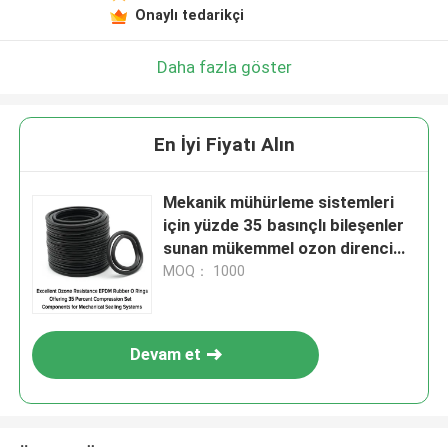
Onaylı tedarikçi
Daha fazla göster
En İyi Fiyatı Alın
Mekanik mühürleme sistemleri
için yüzde 35 basınçlı bileşenler
sunan mükemmel ozon direnci
EPDM kauçuk O halkaları
MOQ： 1000
Devam et