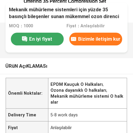
Mekanik mühürleme sistemleri için yüzde 35
basınçlı bileşenler sunan mükemmel ozon direnci
EPDM kauçuk O halkaları
MOQ：1000
Fiyat：Anlaşılabilir
En iyi fiyat
Bizimle iletişim kur
ÜRüN AçıKLAMASı
EPDM Kauçuk O Halkaları
,
Ozona dayanıklı O halkaları
,
Önemli Noktalar:
Mekanik mühürleme sistemi O halk
alar
Delivery Time
5-8 work days
Fiyat
Anlaşılabilir