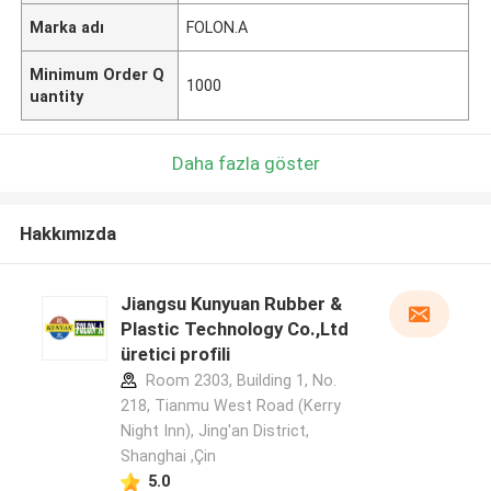
Marka adı
FOLON.A
Minimum Order Q
1000
uantity
Daha fazla göster
Hakkımızda
Jiangsu Kunyuan Rubber &
Plastic Technology Co.,Ltd
üretici profili
Room 2303, Building 1, No.
218, Tianmu West Road (Kerry
Night Inn), Jing'an District,
Shanghai ,Çin
5.0