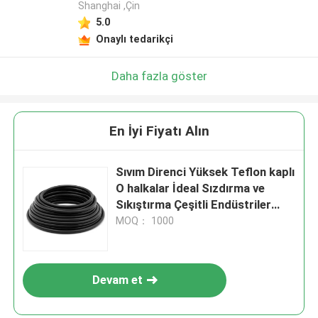
Shanghai ,Çin
5.0
Onaylı tedarikçi
Daha fazla göster
En İyi Fiyatı Alın
Sıvım Direnci Yüksek Teflon kaplı
O halkalar İdeal Sızdırma ve
Sıkıştırma Çeşitli Endüstriler
Kalıcı Kimyasal Direnci
MOQ： 1000
Devam et