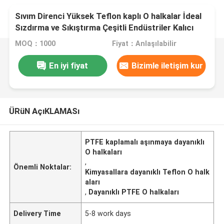
Sıvım Direnci Yüksek Teflon kaplı O halkalar İdeal
Sızdırma ve Sıkıştırma Çeşitli Endüstriler Kalıcı
Kimyasal Direnci
MOQ：1000
Fiyat：Anlaşılabilir
En iyi fiyat
Bizimle iletişim kur
ÜRüN AçıKLAMASı
PTFE kaplamalı aşınmaya dayanıklı
O halkaları
,
Önemli Noktalar:
Kimyasallara dayanıklı Teflon O halk
aları
,
Dayanıklı PTFE O halkaları
Delivery Time
5-8 work days