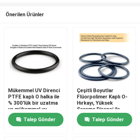
Önerilen Ürünler
Mükemmel UV Direnci
Çeşitli Boyutlar
PTFE kaplı O halka ile
Flüorpolimer Kaplı O-
Ana sayfa
% 300'lük bir uzatma
Hırkayı, Yüksek
ve mükemmel ısı
Sıvışma Direnci ile
direnci zor ortamlar
Kimyasallara ve
Ürünler
Talep Gönder
Talep Gönder
için idealdir
Kullanıma Üstün
Direnci Birleştirir
VİDEOLAR