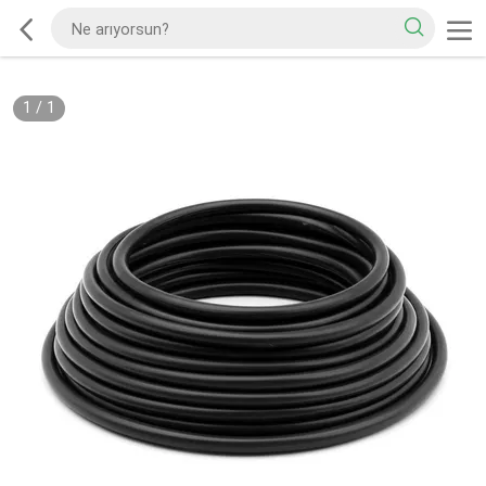
1
/
1