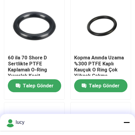
Hakkımızda
Fabrika turu
Kalite kontrol
60 ila 70 Shore D
Kopma Anında Uzama
Sertlikte PTFE
%300 PTFE Kaplı
Kaplamalı O-Ring
Kauçuk O Ring Çok
Bize ulaşın
Yuvarlak Kesit,
Yüksek Çekme
Mükemmel UV Direnci
Mukavemeti ile
Talep Gönder
Talep Gönder
Sunar ve Uzun Süreli
Tasarlanmış
Haberler
Kullanım İçin
Performans Sağlar
Tasarlanmıştır
Tüm servis talepleri
lucy
kauçuk halkalar