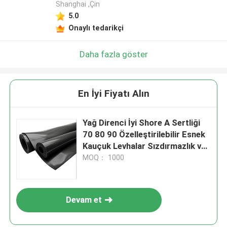
Shanghai ,Çin
5.0
Onaylı tedarikçi
Daha fazla göster
En İyi Fiyatı Alın
Yağ Direnci İyi Shore A Sertliği
70 80 90 Özelleştirilebilir Esnek
Kauçuk Levhalar Sızdırmazlık ve
Conta Çözümleri İçin İdeal
MOQ： 1000
Devam et