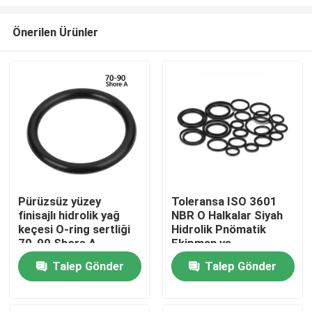
Önerilen Ürünler
Pürüzsüz yüzey
Toleransa ISO 3601
finisajlı hidrolik yağ
NBR O Halkalar Siyah
Ana sayfa
keçesi O-ring sertliği
Hidrolik Pnömatik
70-90 Shore A,
Ekipman ve
hidrolik pompalar,
Endüstriyel Makine
Ürünler
Talep Gönder
Talep Gönder
silindirler ve valfler için
Bileşenleri için
idealdir
Özelleştirilebilir
Mühürler
VİDEOLAR