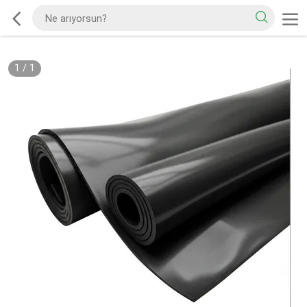
1
/
1