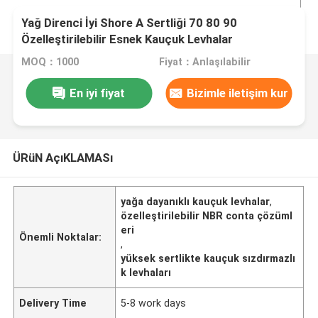
Yağ Direnci İyi Shore A Sertliği 70 80 90
Özelleştirilebilir Esnek Kauçuk Levhalar
Sızdırmazlık ve Conta Çözümleri İçin İdeal
MOQ：1000
Fiyat：Anlaşılabilir
En iyi fiyat
Bizimle iletişim kur
ÜRüN AçıKLAMASı
yağa dayanıklı kauçuk levhalar
,
özelleştirilebilir NBR conta çözüml
eri
Önemli Noktalar:
,
yüksek sertlikte kauçuk sızdırmazlı
k levhaları
Delivery Time
5-8 work days