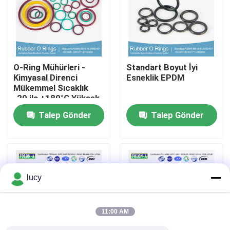
Hakkımızda
Fabrika turu
O-Ring Mühürleri -
Standart Boyut İyi
Kimyasal Direnci
Esneklik EPDM
Mükemmel Sıcaklık
Kalite kontrol
-20 ila +180°C Yüksek
Uzunluk
Talep Gönder
Talep Gönder
Bize ulaşın
Haberler
lucy
Tüm servis talepleri
11:00 AM
kauçuk halkalar