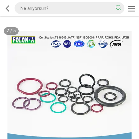
2
/
5