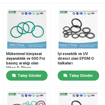
Mükemmel kimyasal
İyi esneklik ve UV
dayanıklılık ve 000 Psi
direnci olan EPDM O
basınç aralığı olan
halkaları
Viton O-Rings
Ana sayfa
Talep Gönder
Talep Gönder
Ürünler
VİDEOLAR