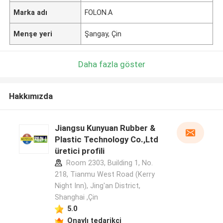
Marka adı
FOLON.A
Menşe yeri
Şangay, Çin
Daha fazla göster
Hakkımızda
Jiangsu Kunyuan Rubber &
Plastic Technology Co.,Ltd
üretici profili
Room 2303, Building 1, No.
218, Tianmu West Road (Kerry
Night Inn), Jing'an District,
Shanghai ,Çin
5.0
Onaylı tedarikçi