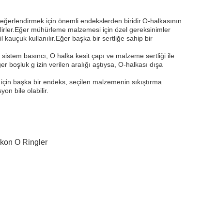
eğerlendirmek için önemli endekslerden biridir.O-halkasının
elirler.Eğer mühürleme malzemesi için özel gereksinimler
l kauçuk kullanılır.Eğer başka bir sertliğe sahip bir
stem basıncı, O halka kesit çapı ve malzeme sertliği ile
er boşluk g izin verilen aralığı aştıysa, O-halkası dışa
çin başka bir endeks, seçilen malzemenin sıkıştırma
on bile olabilir.
ikon O Ringler