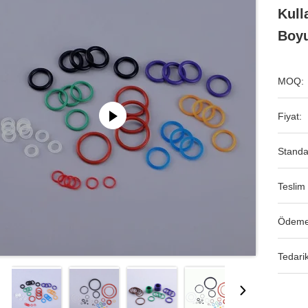
Kull
Boy
MOQ:
Fiyat:
Standa
Teslim 
Ödeme
Tedarik