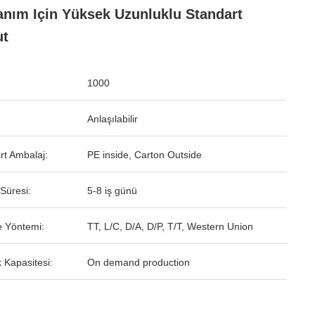
anım Için Yüksek Uzunluklu Standart
ut
1000
Anlaşılabilir
rt Ambalaj:
PE inside, Carton Outside
Süresi:
5-8 iş günü
 Yöntemi:
TT, L/C, D/A, D/P, T/T, Western Union
 Kapasitesi:
On demand production