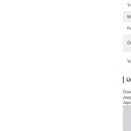
Yı
Mi
Pa
Ö
V
Ü
Özel
yayg
Japo