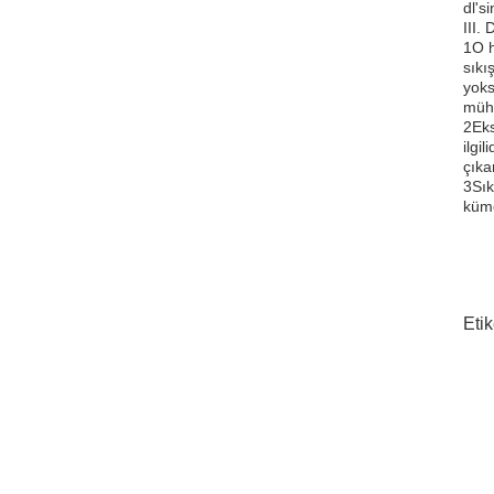
dl's
III.
1O h
sıkı
yoks
mühü
2Eks
ilgi
çıka
3Sık
küme
Etik