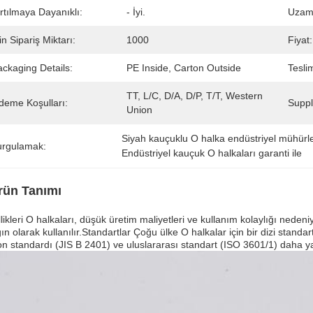
rtılmaya Dayanıklı:
- İyi.
Uzam
n Sipariş Miktarı:
1000
Fiyat:
ckaging Details:
PE Inside, Carton Outside
Tesli
TT, L/C, D/A, D/P, T/T, Western 
deme Koşulları:
Supply
Union
Siyah kauçuklu O halka endüstriyel mühürl
urgulamak:
Endüstriyel kauçuk O halkaları garanti ile
rün Tanımı
likleri O halkaları, düşük üretim maliyetleri ve kullanım kolaylığı nede
ın olarak kullanılır.Standartlar Çoğu ülke O halkalar için bir dizi standa
n standardı (JIS B 2401) ve uluslararası standart (ISO 3601/1) daha yay