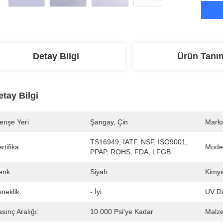
Detay Bilgi
Ürün Tanı
etay Bilgi
enşe Yeri
Şangay, Çin
Marka
TS16949, IATF, NSF, ISO9001, 
rtifika
Mode
PPAP, ROHS, FDA, LFGB
enk:
Siyah
Kimya
neklik:
- İyi.
UV D
sınç Aralığı:
10.000 Psi'ye Kadar
Malz