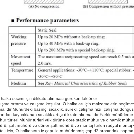
O halka seçimi için dikkate alınması gereken faktörler
ışma ortamı ve çalışma koşulları O halkaları için malzemelerin seçilmes
malıdır.Mühürdeki basınç, sıcaklık, sürekli çalışma hızı, çalışma döngüs
arından kaynaklanan sıcaklık artışı dikkate alınmalıdır.Farklı mühürleme m
ür türleri Mühür türleri yük türüne göre statik mühür ve dinamik mühü
rü, şaft mühürü ve döner şaft mühürü;ve montaj türleri radyal montaj
ajı için, O-halkasının iç çapı ile mühürlenmiş çap d2 arasındaki sapm