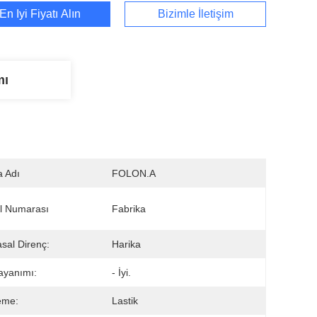
En İyi Fiyatı Alın
Bizimle İletişim
mı
 Adı
FOLON.A
l Numarası
Fabrika
sal Direnç:
Harika
ayanımı:
- İyi.
eme:
Lastik