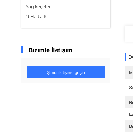
Yağ keçeleri
O Halka Kiti
Bizimle İletişim
D
Şimdi iletişime geçin
M
Se
R
Es
Ba