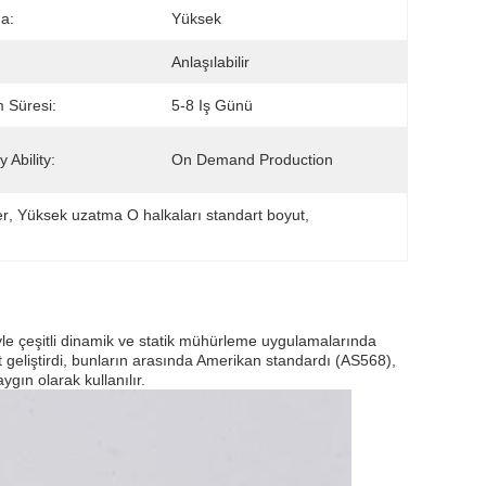
a:
Yüksek
Anlaşılabilir
m Süresi:
5-8 Iş Günü
 Ability:
On Demand Production
er
, 
Yüksek uzatma O halkaları standart boyut
, 
niyle çeşitli dinamik ve statik mühürleme uygulamalarında
rt geliştirdi, bunların arasında Amerikan standardı (AS568),
gın olarak kullanılır.