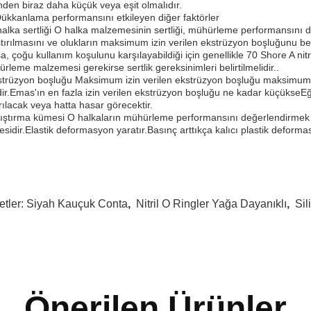
inden biraz daha küçük veya eşit olmalıdır.
 Dükkanlama performansını etkileyen diğer faktörler
alka sertliği O halka malzemesinin sertliği, mühürleme performansını d
ştırılmasını ve olukların maksimum izin verilen ekstrüzyon boşluğunu b
a, çoğu kullanım koşulunu karşılayabildiği için genellikle 70 Shore A nitri
rleme malzemesi gerekirse sertlik gereksinimleri belirtilmelidir..
trüzyon boşluğu Maksimum izin verilen ekstrüzyon boşluğu maksimum si
lidir.Emas'ın en fazla izin verilen ekstrüzyon boşluğu ne kadar küçükseEğ
rılacak veya hatta hasar görecektir.
ıştırma kümesi O halkaların mühürleme performansını değerlendirmek i
sidir.Elastik deformasyon yaratır.Basınç arttıkça kalıcı plastik deformasy
etler:
Siyah Kauçuk Conta
,
Nitril O Ringler Yağa Dayanıklı
,
Sil
Önerilen Ürünler