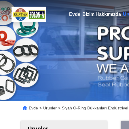
Evde
Bizim Hakkımızda
Ür
Evde
>
Ürünler
>
Siyah O-Ring Dükkanları Endüstriyel
Ürünler