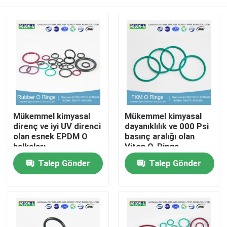
Mükemmel kimyasal
Mükemmel kimyasal
direnç ve iyi UV direnci
dayanıklılık ve 000 Psi
olan esnek EPDM O
basınç aralığı olan
halkaları
Viton O-Rings
Ana sayfa
Talep Gönder
Talep Gönder
Ürünler
VİDEOLAR