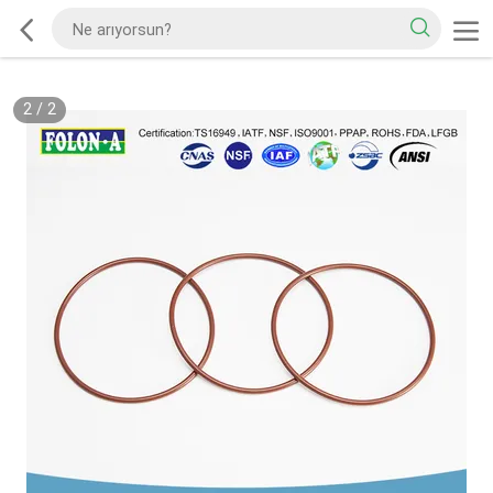
2
/
2