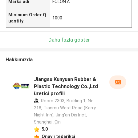
Marka adı
FOLON.A
Minimum Order Q
1000
uantity
Daha fazla göster
Hakkımızda
Jiangsu Kunyuan Rubber &
Plastic Technology Co.,Ltd
üretici profili
Room 2303, Building 1, No.
218, Tianmu West Road (Kerry
Night Inn), Jing'an District,
Shanghai ,Çin
5.0
Onaylı tedarikçi