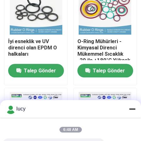
Hakkımızda
Fabrika turu
İyi esneklik ve UV
O-Ring Mühürleri -
direnci olan EPDM O
Kimyasal Direnci
halkaları
Mükemmel Sıcaklık
Kalite kontrol
-20 ila +180°C Yüksek
Uzunluk
Talep Gönder
Talep Gönder
Bize ulaşın
Haberler
lucy
Tüm servis talepleri
6:48 AM
kauçuk halkalar